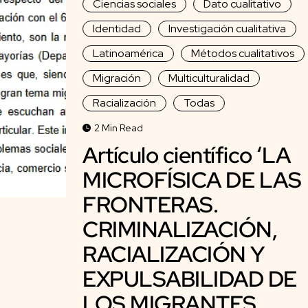
Ciencias sociales
Dato cualitativo
Identidad
Investigación cualitativa
Latinoamérica
Métodos cualitativos
Migración
Multiculturalidad
Racialización
Todas
2 Min Read
Artículo científico ‘LA
MICROFÍSICA DE LAS
FRONTERAS.
CRIMINALIZACIÓN,
RACIALIZACIÓN Y
EXPULSABILIDAD DE
LOS MIGRANTES