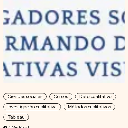
Ciencias sociales
Cursos
Dato cualitativo
Investigación cualitativa
Métodos cualitativos
Tableau
4 Min Read